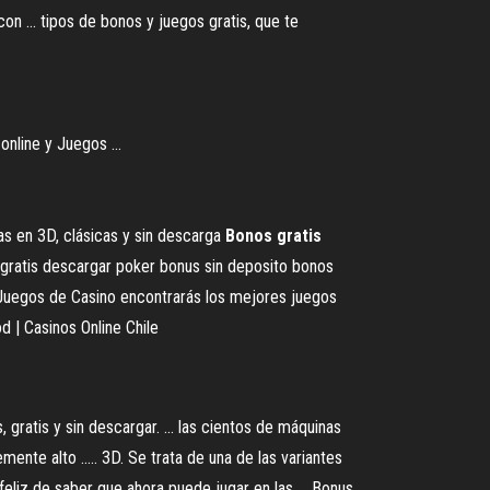
n ... tipos de bonos y juegos gratis, que te
nline y Juegos ...
as en 3D, clásicas y sin descarga
Bonos
gratis
 gratis descargar poker bonus sin deposito bonos
uegos de Casino encontrarás los mejores juegos
 | Casinos Online Chile
ratis y sin descargar. ... las cientos de máquinas
ente alto ..... 3D. Se trata de una de las variantes
feliz de saber que ahora puede jugar en las ... Bonus