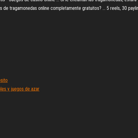
s de tragamonedas online completamente gratuitos? ... 5 reels, 30 paylin
sito
bles y juegos de azar